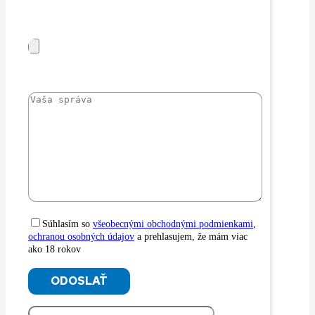
Súhlasím so
všeobecnými obchodnými podmienkami
,
ochranou osobných údajov
a prehlasujem, že mám viac
ako 18 rokov