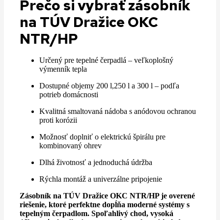
Prečo si vybrať zásobník
na TÚV Dražice OKC
NTR/HP
Určený pre tepelné čerpadlá – veľkoplošný
výmenník tepla
Dostupné objemy 200 l,250 l a 300 l – podľa
potrieb domácnosti
Kvalitná smaltovaná nádoba s anódovou ochranou
proti korózii
Možnosť doplniť o elektrickú špirálu pre
kombinovaný ohrev
Dlhá životnosť a jednoduchá údržba
Rýchla montáž a univerzálne pripojenie
Zásobník na TÚV Dražice OKC NTR/HP je overené
riešenie, ktoré perfektne dopĺňa moderné systémy s
tepelným čerpadlom. Spoľahlivý chod, vysoká