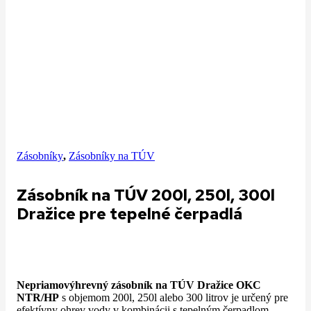
Zásobníky
,
Zásobníky na TÚV
Zásobník na TÚV 200l, 250l, 300l
Dražice pre tepelné čerpadlá
Nepriamovýhrevný zásobník na TÚV Dražice OKC
NTR/HP
s objemom 200l, 250l alebo 300 litrov je určený pre
efektívny ohrev vody v kombinácii s tepelným čerpadlom.