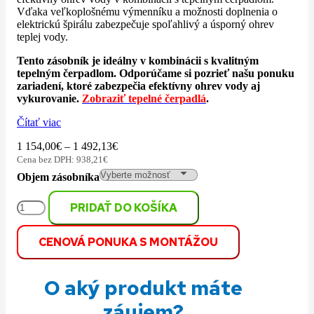
Vďaka veľkoplošnému výmenníku a možnosti doplnenia o
elektrickú špirálu zabezpečuje spoľahlivý a úsporný ohrev
teplej vody.
Tento zásobník je ideálny v kombinácii s kvalitným
tepelným čerpadlom. Odporúčame si pozrieť našu ponuku
zariadení, ktoré zabezpečia efektívny ohrev vody aj
vykurovanie.
Zobraziť tepelné čerpadlá
.
Čítať viac
1 154,00
€
–
1 492,13
€
Cena bez DPH:
938,21
€
Objem zásobníka
množstvo
PRIDAŤ DO KOŠÍKA
Zásobník
na
CENOVÁ PONUKA S MONTÁŽOU
TÚV
200l,
250l,
O aký produkt máte
300l
Dražice
záujem?
pre