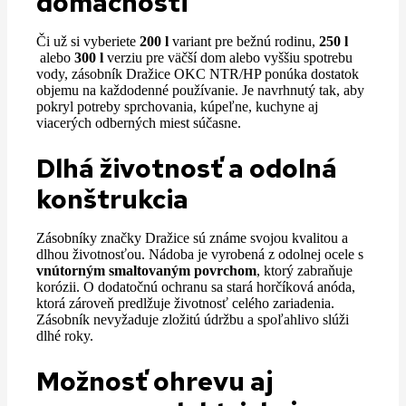
domácnosti
Či už si vyberiete
200 l
variant pre bežnú rodinu,
250 l
alebo
300 l
verziu pre väčší dom alebo vyššiu spotrebu
vody, zásobník Dražice OKC NTR/HP ponúka dostatok
objemu na každodenné používanie. Je navrhnutý tak, aby
pokryl potreby sprchovania, kúpeľne, kuchyne aj
viacerých odberných miest súčasne.
Dlhá životnosť a odolná
konštrukcia
Zásobníky značky Dražice sú známe svojou kvalitou a
dlhou životnosťou. Nádoba je vyrobená z odolnej ocele s
vnútorným smaltovaným povrchom
, ktorý zabraňuje
korózii. O dodatočnú ochranu sa stará horčíková anóda,
ktorá zároveň predlžuje životnosť celého zariadenia.
Zásobník nevyžaduje zložitú údržbu a spoľahlivo slúži
dlhé roky.
Možnosť ohrevu aj