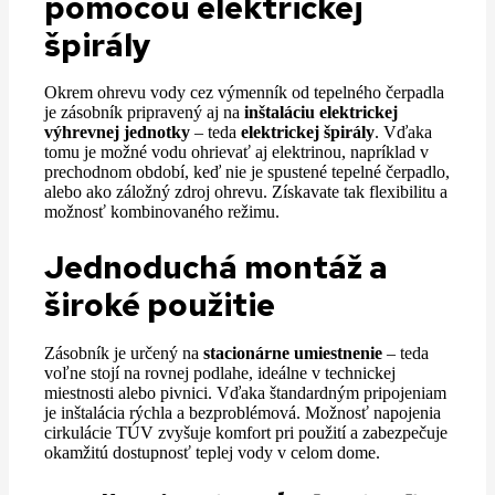
pomocou elektrickej
špirály
Okrem ohrevu vody cez výmenník od tepelného čerpadla
je zásobník pripravený aj na
inštaláciu elektrickej
výhrevnej jednotky
– teda
elektrickej špirály
. Vďaka
tomu je možné vodu ohrievať aj elektrinou, napríklad v
prechodnom období, keď nie je spustené tepelné čerpadlo,
alebo ako záložný zdroj ohrevu. Získavate tak flexibilitu a
možnosť kombinovaného režimu.
Jednoduchá montáž a
široké použitie
Zásobník je určený na
stacionárne umiestnenie
– teda
voľne stojí na rovnej podlahe, ideálne v technickej
miestnosti alebo pivnici. Vďaka štandardným pripojeniam
je inštalácia rýchla a bezproblémová. Možnosť napojenia
cirkulácie TÚV zvyšuje komfort pri použití a zabezpečuje
okamžitú dostupnosť teplej vody v celom dome.