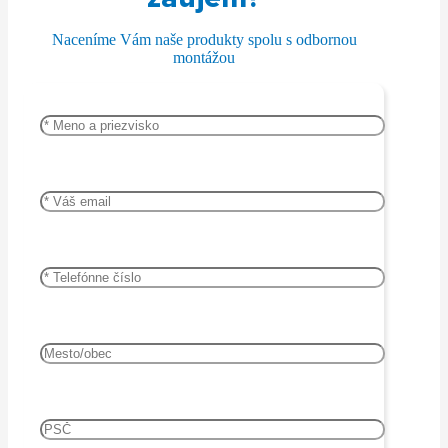
tepelné
čerpadlá
Naceníme Vám naše produkty spolu s odbornou
montážou