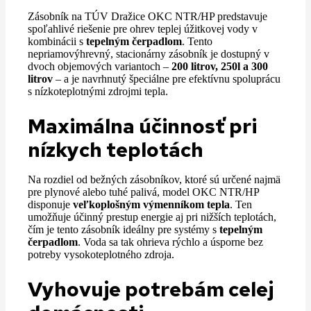
Zásobník na TÚV Dražice OKC NTR/HP predstavuje
spoľahlivé riešenie pre ohrev teplej úžitkovej vody v
kombinácii s
tepelným čerpadlom
. Tento
nepriamovýhrevný, stacionárny zásobník je dostupný v
dvoch objemových variantoch –
200 litrov, 250l a 300
litrov
– a je navrhnutý špeciálne pre efektívnu spoluprácu
s nízkoteplotnými zdrojmi tepla.
Maximálna účinnosť pri
nízkych teplotách
Na rozdiel od bežných zásobníkov, ktoré sú určené najmä
pre plynové alebo tuhé palivá, model OKC NTR/HP
disponuje
veľkoplošným výmenníkom tepla
. Ten
umožňuje účinný prestup energie aj pri nižších teplotách,
čím je tento zásobník ideálny pre systémy s
tepelným
čerpadlom
. Voda sa tak ohrieva rýchlo a úsporne bez
potreby vysokoteplotného zdroja.
Vyhovuje potrebám celej