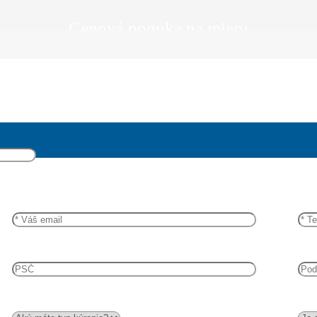
Cenová ponuka na mieru
O aký produkt máte záujem?
Naceníme Vám naše produkty spolu s odbornou montážou