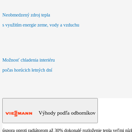
Neobmedzený zdroj tepla
s využitím energie zeme, vody a vzduchu
Možnosť chladenia interiéru
počas horúcich letných dní
MÁM ZÁUJEM
Výhody podľa odborníkov
úspora oproti radiátorom až 30% dokonalé rozloženie tepla veľmi níz