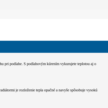
hu pri podlahe. S podlahovým kúrením vykurujete teplotou aj o
radiátormi je rozloženie tepla opačné a navyše spôsobuje vysokú