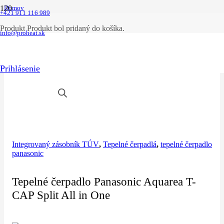
Domov
+421 911 116 989
|
skyte kategorie
Produkt
Produkt
bol pridaný do košíka.
|
info@proheat.sk
tepelné čerpadlo panasonic
|
Tepelné čerpadlo Panasonic Aquarea T-CAP Split All in One
Prihlásenie
Integrovaný zásobník TÚV
,
Tepelné čerpadlá
,
tepelné čerpadlo
panasonic
Tepelné čerpadlo Panasonic Aquarea T-
CAP Split All in One