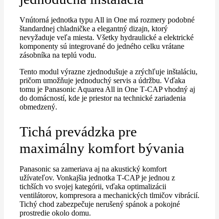
Vnútorná jednotka typu All in One má rozmery podobné
štandardnej chladničke a elegantný dizajn, ktorý
nevyžaduje veľa miesta. Všetky hydraulické a elektrické
komponenty sú integrované do jedného celku vrátane
zásobníka na teplú vodu.
Tento modul výrazne zjednodušuje a zrýchľuje inštaláciu,
pričom umožňuje jednoduchý servis a údržbu. Vďaka
tomu je Panasonic Aquarea All in One T‑CAP vhodný aj
do domácností, kde je priestor na technické zariadenia
obmedzený.
Tichá prevádzka pre
maximálny komfort bývania
Panasonic sa zameriava aj na akustický komfort
užívateľov. Vonkajšia jednotka T‑CAP je jednou z
tichších vo svojej kategórii, vďaka optimalizácii
ventilátorov, kompresora a mechanických tlmičov vibrácií.
Tichý chod zabezpečuje nerušený spánok a pokojné
prostredie okolo domu.