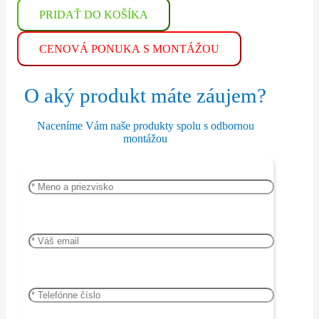
Tepelné
čerpadlo
PRIDAŤ DO KOŠÍKA
Panasonic
Aquarea
CENOVÁ PONUKA S MONTÁŽOU
T-
CAP
Split
All
O aký produkt máte záujem?
in
One
Naceníme Vám naše produkty spolu s odbornou
montážou