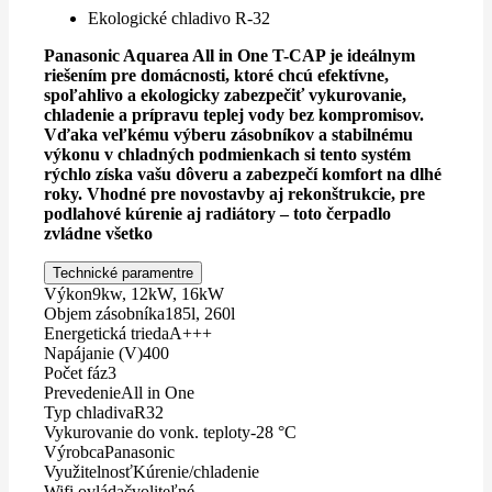
Ekologické chladivo R-32
Panasonic Aquarea All in One T-CAP je ideálnym
riešením pre domácnosti, ktoré chcú efektívne,
spoľahlivo a ekologicky zabezpečiť vykurovanie,
chladenie a prípravu teplej vody bez kompromisov.
Vďaka veľkému výberu zásobníkov a stabilnému
výkonu v chladných podmienkach si tento systém
rýchlo získa vašu dôveru a zabezpečí komfort na dlhé
roky. Vhodné pre novostavby aj rekonštrukcie, pre
podlahové kúrenie aj radiátory – toto čerpadlo
zvládne všetko
Technické paramentre
Výkon
9kw, 12kW, 16kW
Objem zásobníka
185l, 260l
Energetická trieda
A+++
Napájanie (V)
400
Počet fáz
3
Prevedenie
All in One
Typ chladiva
R32
Vykurovanie do vonk. teploty
-28 °C
Výrobca
Panasonic
Využitelnosť
Kúrenie/chladenie
Wifi ovládač
voliteľné