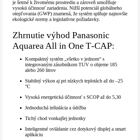
je šetrné k životnému prostrediu a zároveň umožňuje
vysokú účinnosť zariadenia. Nižší potenciál globálneho
otepľovania (GWP) znamená, že systém splňuje najnovšie
ekologické normy a legislatívne požiadavky.
Zhrnutie výhod Panasonic
Aquarea All in One T‑CAP:
Kompaktný systém „všetko v jednom“ s
integrovaným zásobníkom TUV o objeme 185
alebo 260 litrov
Stabilný výkon aj pri nízkych teplotách až do –25
°C
Vysoká energetická účinnosť s SCOP až do 5,30
Jednoduchá inštalácia a údržba
Tichý chod vonkajšej jednotky
Inteligentné ovládanie cez dotykový displej a smart
aplikáciu