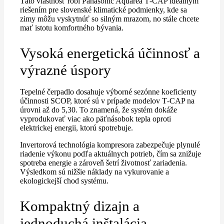
Táto vlastnosť robí Panasonic Aquarea T‑CAP ideálnym
riešením pre slovenské klimatické podmienky, kde sa
zimy môžu vyskytnúť so silným mrazom, no stále chcete
mať istotu komfortného bývania.
Vysoká energetická účinnosť a
výrazné úspory
Tepelné čerpadlo dosahuje výborné sezónne koeficienty
účinnosti SCOP, ktoré sú v prípade modelov T‑CAP na
úrovni až do 5,30. To znamená, že systém dokáže
vyprodukovať viac ako päťnásobok tepla oproti
elektrickej energii, ktorú spotrebuje.
Invertorová technológia kompresora zabezpečuje plynulé
riadenie výkonu podľa aktuálnych potrieb, čím sa znižuje
spotreba energie a zároveň šetrí životnosť zariadenia.
Výsledkom sú nižšie náklady na vykurovanie a
ekologickejší chod systému.
Kompaktný dizajn a
jednoduchá inštalácia