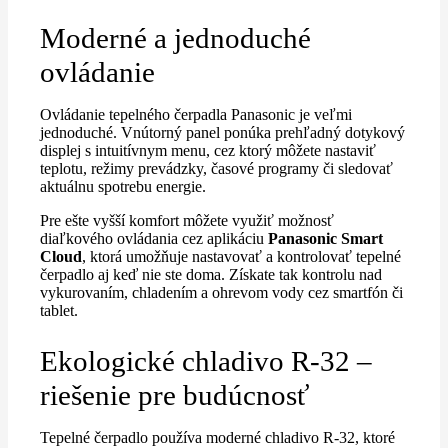
Moderné a jednoduché
ovládanie
Ovládanie tepelného čerpadla Panasonic je veľmi
jednoduché. Vnútorný panel ponúka prehľadný dotykový
displej s intuitívnym menu, cez ktorý môžete nastaviť
teplotu, režimy prevádzky, časové programy či sledovať
aktuálnu spotrebu energie.
Pre ešte vyšší komfort môžete využiť možnosť
diaľkového ovládania cez aplikáciu
Panasonic Smart
Cloud
, ktorá umožňuje nastavovať a kontrolovať tepelné
čerpadlo aj keď nie ste doma. Získate tak kontrolu nad
vykurovaním, chladením a ohrevom vody cez smartfón či
tablet.
Ekologické chladivo R-32 –
riešenie pre budúcnosť
Tepelné čerpadlo používa moderné chladivo R-32, ktoré