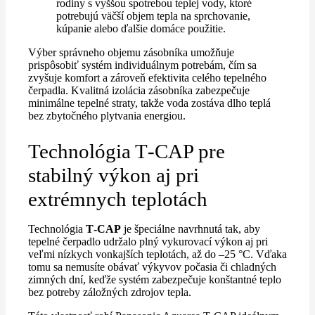
rodiny s vyššou spotrebou teplej vody, ktoré
potrebujú väčší objem tepla na sprchovanie,
kúpanie alebo ďalšie domáce použitie.
Výber správneho objemu zásobníka umožňuje
prispôsobiť systém individuálnym potrebám, čím sa
zvyšuje komfort a zároveň efektivita celého tepelného
čerpadla. Kvalitná izolácia zásobníka zabezpečuje
minimálne tepelné straty, takže voda zostáva dlho teplá
bez zbytočného plytvania energiou.
Technológia T‑CAP pre
stabilný výkon aj pri
extrémnych teplotách
Technológia
T‑CAP
je špeciálne navrhnutá tak, aby
tepelné čerpadlo udržalo plný vykurovací výkon aj pri
veľmi nízkych vonkajších teplotách, až do –25 °C. Vďaka
tomu sa nemusíte obávať výkyvov počasia či chladných
zimných dní, keďže systém zabezpečuje konštantné teplo
bez potreby záložných zdrojov tepla.