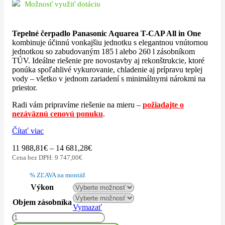
Možnosť využiť dotáciu
Tepelné čerpadlo Panasonic Aquarea T-CAP All in One
kombinuje účinnú vonkajšiu jednotku s elegantnou vnútornou
jednotkou so zabudovaným 185 l alebo 260 l zásobníkom
TÚV. Ideálne riešenie pre novostavby aj rekonštrukcie, ktoré
ponúka spoľahlivé vykurovanie, chladenie aj prípravu teplej
vody – všetko v jednom zariadení s minimálnymi nárokmi na
priestor.
Radi vám pripravíme riešenie na mieru –
požiadajte o
nezáväznú cenovú ponuku
.
Čítať viac
11 988,81
€
–
14 681,28
€
Cena bez DPH:
9 747,00
€
%
ZĽAVA na montáž
Výkon
Objem zásobníka
Vymazať
množstvo