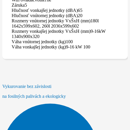
Záruka
5
Hlučnosť vonkajšej jednotky (dBA)
65
Hlučnosť vnútornej jednotky (dBA)
20
Rozmery vnútornej jednotky VxŠxH (mm)
180l
1642x599x602, 260l 2036x599x602
Rozmery vonkajšej jednotky VxŠxH (mm)
9-16kW
1340x900x320
Váha vnútornej jednotky (kg)
100
Váha vonkajšej jednotky (kg)
9-16 kW 100
Vykurovanie bez závislosti
na fosilných palivách a ekologicky