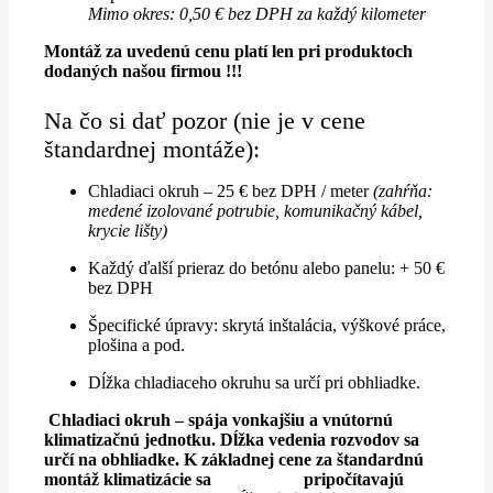
Mimo okres: 0,50 € bez DPH za každý kilometer
Montáž za uvedenú cenu platí len pri produktoch
dodaných našou firmou !!!
Na čo si dať pozor (nie je v cene
štandardnej montáže):
Chladiaci okruh – 25 € bez DPH / meter
(zahŕňa:
medené izolované potrubie, komunikačný kábel,
krycie lišty)
Každý ďalší prieraz do betónu alebo panelu: + 50 €
bez DPH
Špecifické úpravy: skrytá inštalácia, výškové práce,
plošina a pod.
Dĺžka chladiaceho okruhu sa určí pri obhliadke.
Chladiaci okruh – spája vonkajšiu a vnútornú
klimatizačnú jednotku. Dĺžka vedenia rozvodov sa
určí na obhliadke. K základnej cene za štandardnú
montáž klimatizácie sa pripočítavajú