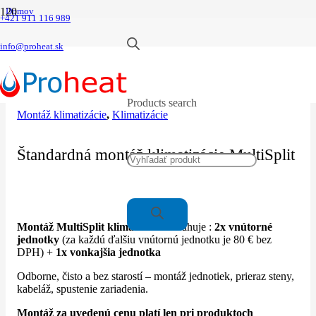
Domov
+421 911 116 989
|
Klimatizácie
|
info@proheat.sk
Montáž klimatizácie
|
Štandardná montáž klimatizácie MultiSplit
Products search
Montáž klimatizácie
,
Klimatizácie
Štandardná montáž klimatizácie MultiSplit
Montáž MultiSplit klimatizácie
obsahuje :
2x vnútorné
jednotky
(za každú ďalšiu vnútornú jednotku je 80 € bez
DPH) +
1x vonkajšia jednotka
Odborne, čisto a bez starostí – montáž jednotiek, prieraz steny,
kabeláž, spustenie zariadenia.
Montáž za uvedenú cenu platí len pri produktoch