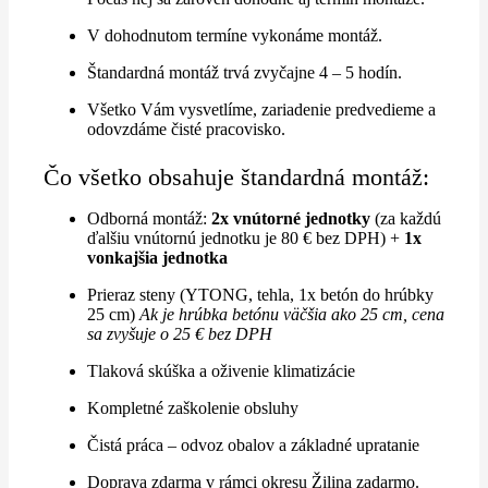
V dohodnutom termíne vykonáme montáž.
Štandardná montáž trvá zvyčajne 4 – 5 hodín.
Všetko Vám vysvetlíme, zariadenie predvedieme a
odovzdáme čisté pracovisko.
Čo všetko obsahuje štandardná montáž:
Odborná montáž:
2x vnútorné jednotky
(za každú
ďalšiu vnútornú jednotku je 80 € bez DPH) +
1x
vonkajšia jednotka
Prieraz steny (YTONG, tehla, 1x betón do hrúbky
25 cm)
Ak je hrúbka betónu väčšia ako 25 cm, cena
sa zvyšuje o 25 € bez DPH
Tlaková skúška a oživenie klimatizácie
Kompletné zaškolenie obsluhy
Čistá práca – odvoz obalov a základné upratanie
Doprava zdarma v rámci okresu Žilina zadarmo.