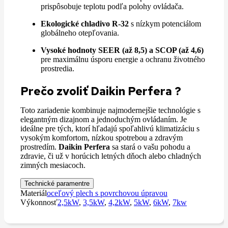
prispôsobuje teplotu podľa polohy ovládača.
Ekologické chladivo R-32
s nízkym potenciálom
globálneho otepľovania.
Vysoké hodnoty SEER (až 8,5) a SCOP (až 4,6)
pre maximálnu úsporu energie a ochranu životného
prostredia.
Prečo zvoliť Daikin Perfera ?
Toto zariadenie kombinuje najmodernejšie technológie s
elegantným dizajnom a jednoduchým ovládaním. Je
ideálne pre tých, ktorí hľadajú spoľahlivú klimatizáciu s
vysokým komfortom, nízkou spotrebou a zdravým
prostredím.
Daikin Perfera
sa stará o vašu pohodu a
zdravie, či už v horúcich letných dňoch alebo chladných
zimných mesiacoch.
Technické paramentre
Materiál
oceľový plech s povrchovou úpravou
Výkonnosť
2,5kW
,
3,5kW
,
4,2kW
,
5kW
,
6kW
,
7kw