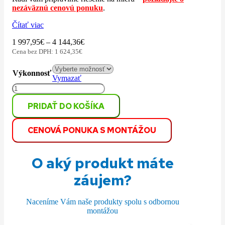
nezáväznú cenovú ponuku
.
Čítať viac
1 997,95
€
–
4 144,36
€
Cena bez DPH:
1 624,35
€
Výkonnosť
Vymazať
množstvo
Klimatizácia
PRIDAŤ DO KOŠÍKA
Daikin
Perfera
CENOVÁ PONUKA S MONTÁŽOU
O aký produkt máte
záujem?
Naceníme Vám naše produkty spolu s odbornou
montážou