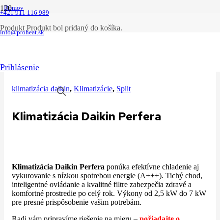
Domov
+421 911 116 989
|
skyte kategorie
Produkt
Produkt
bol pridaný do košíka.
|
info@proheat.sk
klimatizácia daikin
|
Klimatizácia Daikin Perfera
Prihlásenie
klimatizácia daikin
,
Klimatizácie
,
Split
Klimatizácia Daikin Perfera
Klimatizácia Daikin Perfera
ponúka efektívne chladenie aj
vykurovanie s nízkou spotrebou energie (A+++). Tichý chod,
inteligentné ovládanie a kvalitné filtre zabezpečia zdravé a
komfortné prostredie po celý rok. Výkony od 2,5 kW do 7 kW
pre presné prispôsobenie vašim potrebám.
Radi vám pripravíme riešenie na mieru –
požiadajte o