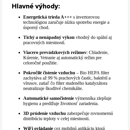
Hlavné výhody:
Energetická trieda A+++
s invertorovou
technológiou zaručuje nízku spotrebu energie a
úsporný chod.
Tichý a nenápadný výkon
vhodný do spální aj
pracovných miestností.
Viacero prevádzkových režimov
: Chladenie,
Kúrenie, Vetranie aj automatický režim pre
celoročné použitie.
Pokročilé čistenie vzduchu
– Bio HEPA filter
zachytáva až 99 % prachových častíc, baktérií a
vírusov, zatiaľ čo filter studeného katalyzátora
neutralizuje škodlivé chemikálie.
Automatické samočistenie
výmenníka zlepšuje
hygienu a predlžuje životnosť zariadenia.
3D prúdenie vzduchu
zabezpečuje rovnomernú
distribúciu teploty v celej miestnosti.
WiFi ovládanie
cez mobilnú aplikáciu ktorá